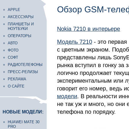
Обзор GSM-телеф
APPLE
АКСЕССУАРЫ
ПЛАНШЕТЫ И
Nokia 7210 в интерьере
НОУТБУКИ
ОПЕРАТОРЫ
Модель 7210
- это первая
АВТО
с цветным экраном. Подо
ФОТО
представлены лишь SonyEr
СОФТ
рынка вступил в гонку за 
РАДИОТЕЛЕФОНЫ
ПРЕСС-РЕЛИЗЫ
логично продолжает текущ
РЕКЛАМА
экспериментальным или л
О САЙТЕ
говорит его номер, ведь и
модели
. В реальности ин
не так уж и много, но они
телефона по порядку.
НОВЫЕ МОДЕЛИ:
HUAWEI MATE 30
PRO