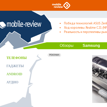
Победа технологий: ASUS Zen
Ход королевы. Realme C21 (NFC
Реальность и перспективы рын
Обзоры
Samsung
erid: 2VfnxxmNzs5
РЕКЛАМА
ТЕЛЕФОНЫ
ГАДЖЕТЫ
ANDROID
АУДИО