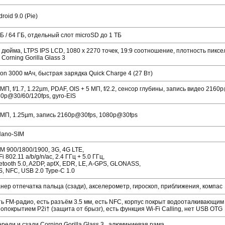
roid 9.0 (Pie)
Б / 64 ГБ, отдельный слот microSD до 1 ТБ
 дюйма, LTPS IPS LCD, 1080 x 2270 точек, 19:9 соотношение, плотность пиксе
, Corning Gorilla Glass 3
Ion 3000 мАч, быстрая зарядка Quick Charge 4 (27 Вт)
МП, f/1.7, 1.22µm, PDAF, OIS + 5 МП, f/2.2, сенсор глубины, запись видео 2160
0p@30/60/120fps, gyro-EIS
МП, 1.25µm, запись 2160p@30fps, 1080p@30fps
Nano-SIM
 900/1800/1900, 3G, 4G LTE,
Fi 802.11 a/b/g/n/ac, 2.4 ГГц + 5.0 ГГц,
etooth 5.0, A2DP, aptX, EDR, LE, A-GPS, GLONASS,
, NFC, USB 2.0 Type-C 1.0
нер отпечатка пальца (сзади), акселерометр, гироскоп, приближения, компас
ь FM-радио, есть разъём 3.5 мм, есть NFC, корпус покрыт водооталкивающим
опокрытием P2i† (защита от брызг), есть функция Wi-Fi Calling, нет USB OTG
реди и сзади Corning Gorilla Glass 3, алюминиевая рама