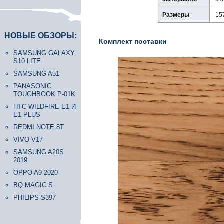
Размеры
157
НОВЫЕ ОБЗОРЫ:
Комплект поставки
SAMSUNG GALAXY
S10 LITE
SAMSUNG A51
PANASONIC
TOUGHBOOK P-01K
HTC WILDFIRE E1 И
E1 PLUS
REDMI NOTE 8T
VIVO V17
SAMSUNG A20S
2019
OPPO A9 2020
BQ MAGIC S
PHILIPS S397