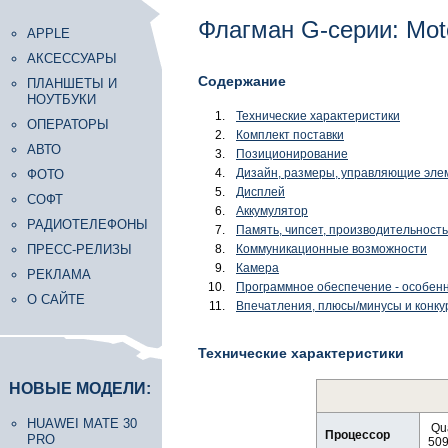
Флагман G-серии: Moto
APPLE
АКСЕССУАРЫ
Содержание
ПЛАНШЕТЫ И
НОУТБУКИ
Технические характеристики
ОПЕРАТОРЫ
Комплект поставки
АВТО
Позиционирование
Дизайн, размеры, управляющие эле
ФОТО
Дисплей
СОФТ
Аккумулятор
РАДИОТЕЛЕФОНЫ
Память, чипсет, производительность
ПРЕСС-РЕЛИЗЫ
Коммуникационные возможности
Камера
РЕКЛАМА
Программное обеспечение - особен
О САЙТЕ
Впечатления, плюсы/минусы и конк
Технические характеристики
НОВЫЕ МОДЕЛИ:
HUAWEI MATE 30
Qua
Процессор
PRO
50