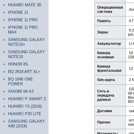
HUAWEI MATE 30
Операционная
And
система
IPHONE 11
IPHONE 11 PRO
Память
4 Г
IPHONE 11 PRO
6.2
MAX
Экран
ppi
SAMSUNG GALAXY
Аккумулятор
Li-
NOTE10+
SAMSUNG GALAXY
Камера
16 
NOTE10
основная
108
HONOR 8S
Камера
12 
фронтальная
BQ 2818 ART XL+
BQ 1846 ONE
Sim-карта
2 
POWER
GSM
XIAOMI MI A3
Сеть и
Wi-
передача
Blu
HUAWEI P SMART Z
данных
BDS
HUAWEI Y5 (2019)
Датчики
ска
HUAWEI P30 LITE
ест
SAMSUNG GALAXY
Прочее
нан
A80 (2019)
Материалы
спе