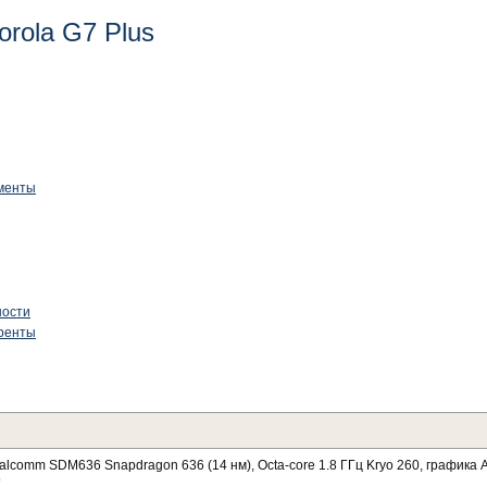
rola G7 Plus
менты
ности
уренты
lcomm SDM636 Snapdragon 636 (14 нм), Octa-core 1.8 ГГц Kryo 260, графика 
9